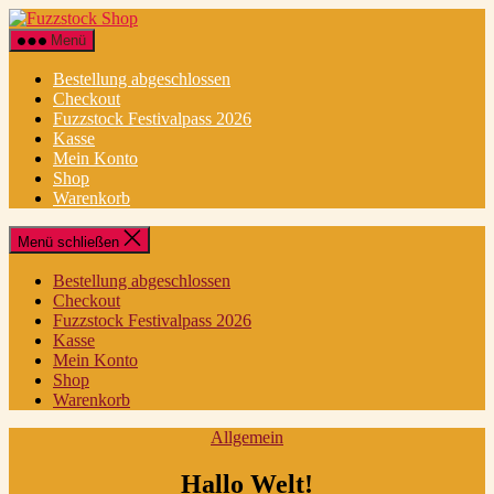
Direkt
Fuzzstock
zum
Shop
Menü
Inhalt
wechseln
Bestellung abgeschlossen
Checkout
Fuzzstock Festivalpass 2026
Kasse
Mein Konto
Shop
Warenkorb
Menü schließen
Bestellung abgeschlossen
Checkout
Fuzzstock Festivalpass 2026
Kasse
Mein Konto
Shop
Warenkorb
Kategorien
Allgemein
Hallo Welt!